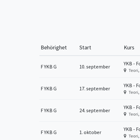
Behörighet
Start
Kurs
YKB - F
F YKB G
10. september
Teori
YKB - F
F YKB G
17. september
Teori
YKB - F
F YKB G
24. september
Teori
YKB - F
F YKB G
1. oktober
Teori